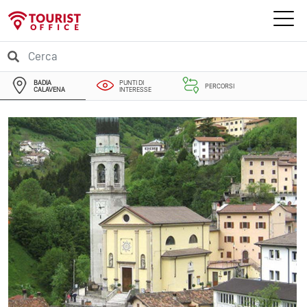
BADIA
PUNTI DI
PERCORSI
CALAVENA
INTERESSE
EVENTI