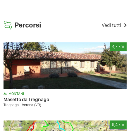
Percorsi
Vedi tutti
4,7
km
MONTANI
Masetto da Tregnago
Tregnago - Verona (VR)
9,4
km