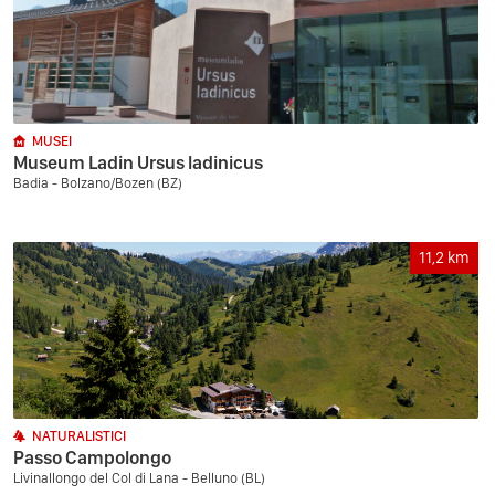
MUSEI
Museum Ladin Ursus ladinicus
Badia - Bolzano/Bozen (BZ)
11,2
km
NATURALISTICI
Passo Campolongo
Livinallongo del Col di Lana - Belluno (BL)