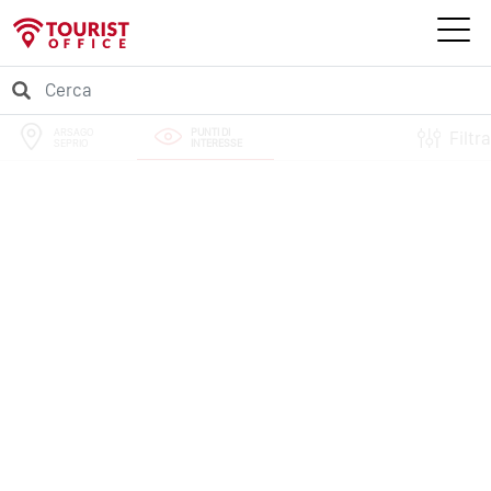
ARSAGO
PUNTI DI
Filtra
SEPRIO
INTERESSE
PERCORSI
EVENTI