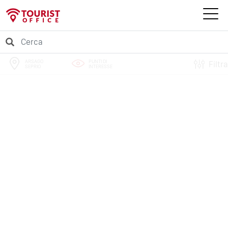
ARSAGO
PUNTI DI
Filtra
SEPRIO
INTERESSE
PERCORSI
EVENTI