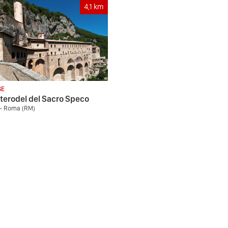
4,1
km
SE
erodel del Sacro Speco
 - Roma (RM)