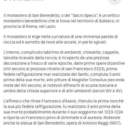
Il monastero di San Benedetto, o del "Sacro Speco", è un antico
monastero benedettino che si trova nel territorio di Subiaco, in
provincia di Roma, nel Lazio.
Il monastero si erge nella curvatura di una immensa parete di
roccia ed è sorretto da nove alte arcate, in parte ogivali.
L'interno, complicato labirinto di ambienti, chiesette, cappelle,
talvolta ricavate dalla roccia, è ricoperto da una preziosa
decorazione a fresco di varie epoche, dalle prime opere bizantine
(VIII secolo) al prezioso ritratto di san Francesco (1223), prima
fedele raffigurazione mai realizzata del Santo, compiuta 3 anni
prima della sua morte, alle pitture di Magister Consolus (seconda
metà del XIII secolo), ai notevoli affreschi di scuola toscana e
umbra della chiesa superiore e di altri ambienti (secoli XIV e XV).
L'affresco che ritrae Francesco d'Assisi, ritenuto la prima nonché
la sua più fedele raffigurazione, fu realizzato 3 anni prima della
sua morte probabilmente durante il suo soggiorno nel 1223-1224
e riporta un Francesco privo di stimmate e di aureola. Notevole
anche la statua di San Benedetto, opera di Antonio Raggi (1657).