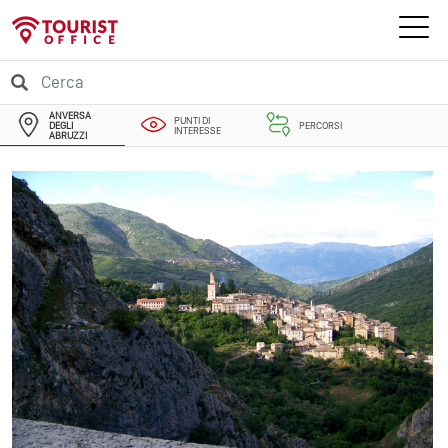
ANVERSA
PUNTI DI
DEGLI
PERCORSI
INTERESSE
ABRUZZI
EVENTI