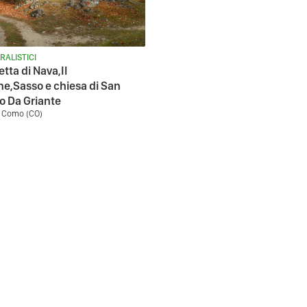
RALISTICI
tta di Nava,Il
e,Sasso e chiesa di San
o Da Griante
- Como (CO)