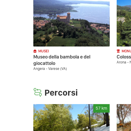
MUSEI
MONU
Museo della bambola e del
Coloss
Arona - 
giocattolo
Angera - Varese (VA)
Percorsi
57
km