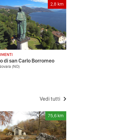
2,8
km
MENTI
o di san Carlo Borromeo
Novara (NO)
Vedi tutti
75,6
km