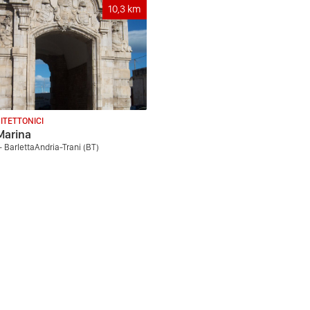
10,3
km
ITETTONICI
Marina
- BarlettaAndria-Trani (BT)