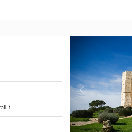
Previous
li.it