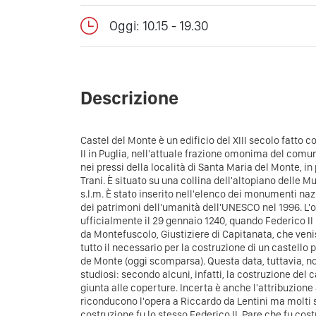
Oggi: 10.15 - 19.30
Descrizione
Castel del Monte è un edificio del XIII secolo fatto 
II in Puglia, nell'attuale frazione omonima del comune
nei pressi della località di Santa Maria del Monte, in
Trani. È situato su una collina dell'altopiano delle M
s.l.m. È stato inserito nell'elenco dei monumenti nazi
dei patrimoni dell'umanità dell'UNESCO nel 1996. L'or
ufficialmente il 29 gennaio 1240, quando Federico I
da Montefuscolo, Giustiziere di Capitanata, che venis
tutto il necessario per la costruzione di un castello
de Monte (oggi scomparsa). Questa data, tuttavia, non
studiosi: secondo alcuni, infatti, la costruzione del c
giunta alle coperture. Incerta è anche l'attribuzione 
riconducono l'opera a Riccardo da Lentini ma molti 
costruzione fu lo stesso Federico II. Pare che fu cost