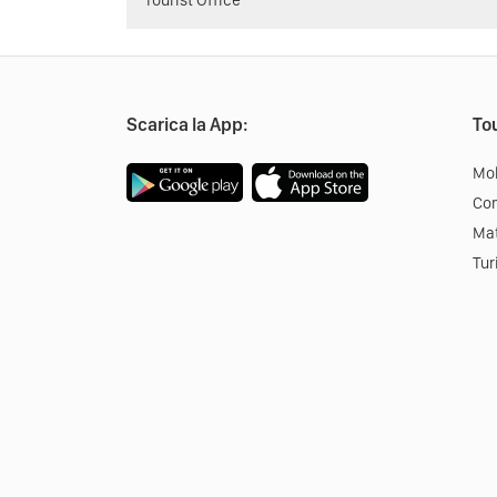
Tourist Office
Scarica la App:
Tou
Mob
Co
Mat
Tur