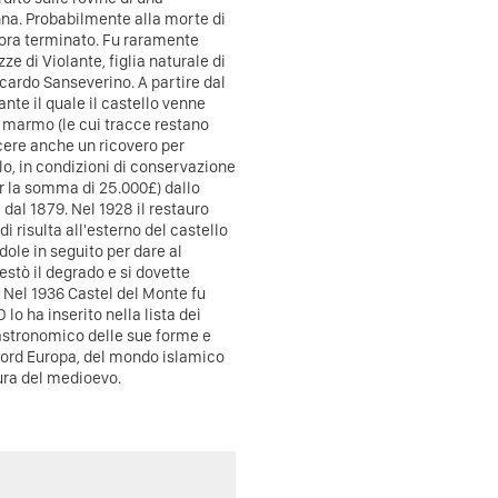
na. Probabilmente alla morte di
ncora terminato. Fu raramente
zze di Violante, figlia naturale di
cardo Sanseverino. A partire dal
nte il quale il castello venne
di marmo (le cui tracce restano
arcere anche un ricovero per
ello, in condizioni di conservazione
r la somma di 25.000£) dallo
 dal 1879. Nel 1928 il restauro
di risulta all'esterno del castello
dole in seguito per dare al
estò il degrado e si dovette
1. Nel 1936 Castel del Monte fu
o ha inserito nella lista dei
 astronomico delle sue forme e
 nord Europa, del mondo islamico
tura del medioevo.