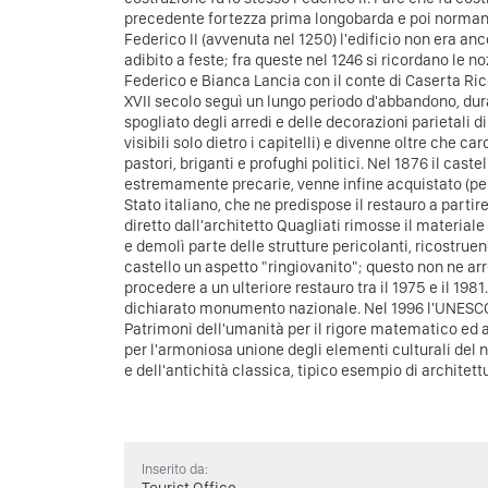
precedente fortezza prima longobarda e poi norman
Federico II (avvenuta nel 1250) l'edificio non era a
adibito a feste; fra queste nel 1246 si ricordano le no
Federico e Bianca Lancia con il conte di Caserta Ric
XVII secolo seguì un lungo periodo d'abbandono, dura
spogliato degli arredi e delle decorazioni parietali 
visibili solo dietro i capitelli) e divenne oltre che c
pastori, briganti e profughi politici. Nel 1876 il cast
estremamente precarie, venne infine acquistato (pe
Stato italiano, che ne predispose il restauro a partire
diretto dall'architetto Quagliati rimosse il materiale 
e demolì parte delle strutture pericolanti, ricostruen
castello un aspetto "ringiovanito"; questo non ne arr
procedere a un ulteriore restauro tra il 1975 e il 198
dichiarato monumento nazionale. Nel 1996 l'UNESCO l
Patrimoni dell'umanità per il rigore matematico ed
per l'armoniosa unione degli elementi culturali del
e dell'antichità classica, tipico esempio di architet
Inserito da: