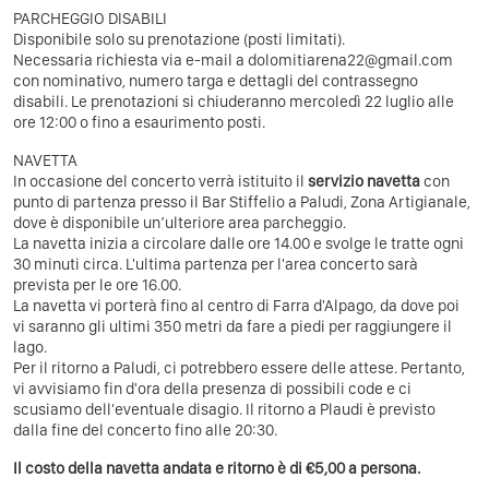
PARCHEGGIO DISABILI
Disponibile solo su prenotazione (posti limitati).
Necessaria richiesta via e-mail a dolomitiarena22@gmail.com
con nominativo, numero targa e dettagli del contrassegno
disabili. Le prenotazioni si chiuderanno mercoledì 22 luglio alle
ore 12:00 o fino a esaurimento posti.
NAVETTA
In occasione del concerto verrà istituito il
servizio navetta
con
punto di partenza presso il Bar Stiffelio a Paludi, Zona Artigianale,
dove è disponibile un’ulteriore area parcheggio.
La navetta inizia a circolare dalle ore 14.00 e svolge le tratte ogni
30 minuti circa. L'ultima partenza per l'area concerto sarà
prevista per le ore 16.00.
La navetta vi porterà fino al centro di Farra d'Alpago, da dove poi
vi saranno gli ultimi 350 metri da fare a piedi per raggiungere il
lago.
Per il ritorno a Paludi, ci potrebbero essere delle attese. Pertanto,
vi avvisiamo fin d'ora della presenza di possibili code e ci
scusiamo dell'eventuale disagio. Il ritorno a Plaudi è previsto
dalla fine del concerto fino alle 20:30.
Il costo della navetta andata e ritorno è di €5,00 a persona.