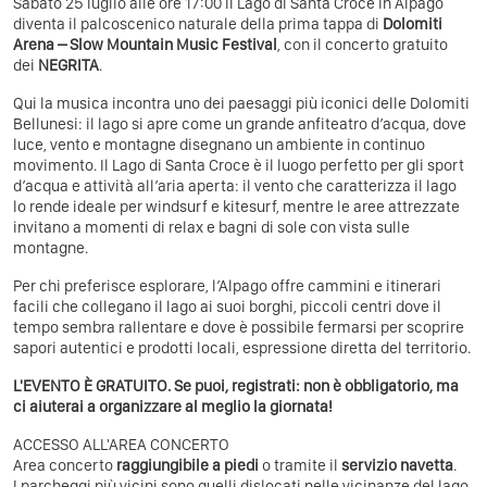
Sabato 25 luglio alle ore 17:00 il Lago di Santa Croce in Alpago
diventa il palcoscenico naturale della prima tappa di
Dolomiti
Arena – Slow Mountain Music Festival
, con il concerto gratuito
dei
NEGRITA
.
Qui la musica incontra uno dei paesaggi più iconici delle Dolomiti
Bellunesi: il lago si apre come un grande anfiteatro d’acqua, dove
luce, vento e montagne disegnano un ambiente in continuo
movimento. Il Lago di Santa Croce è il luogo perfetto per gli sport
d’acqua e attività all’aria aperta: il vento che caratterizza il lago
lo rende ideale per windsurf e kitesurf, mentre le aree attrezzate
invitano a momenti di relax e bagni di sole con vista sulle
montagne.
Per chi preferisce esplorare, l’Alpago offre cammini e itinerari
facili che collegano il lago ai suoi borghi, piccoli centri dove il
tempo sembra rallentare e dove è possibile fermarsi per scoprire
sapori autentici e prodotti locali, espressione diretta del territorio.
L'EVENTO È GRATUITO. Se puoi,
registrati
: non è obbligatorio, ma
ci aiuterai a organizzare al meglio la giornata!
ACCESSO ALL'AREA CONCERTO
Area concerto
raggiungibile a piedi
o tramite il
servizio navetta
.
I parcheggi più vicini sono quelli dislocati nelle vicinanze del lago