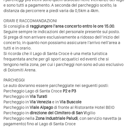
e sono tutti a pagamento. A seconda del parcheggio scelto, la
distanza da percorrere a piedi varia da 0,5km a 4km.
ORARI E RACCOMANDAZIONI
Si consiglia di
raggiungere l'area concerto entro le ore 15.00
.
Seguire sempre le indicazioni del personale presente sul posto.
Si prega di non arrivare esclusivamente a ridosso dell’inizio del
concerto, in quanto non possiamo assicurare l’arrivo nell’area a
tutti e in orario.
Si ricorda che il Lago di Santa Croce è una meta turistica
frequentata anche per gli sport acquatici ed eventi che si
tengono nella zona, per cui i parcheggi non sono ad uso esclusivo
di Dolomiti Arena.
PARCHEGGI
Le auto dovranno essere parcheggiate nei seguenti posti:
Parcheggio Lago di Santa Croce
P2 e P3
Parcheggio in
Via Turati
Parcheggio in
Via Venezia
e in
Via Buscole
Parcheggio in
Viale Alpago
di fronte al Ristorante Hotel BEIO
Parcheggio in
direzione del Cimitero di San V
igilio
Parcheggio nella
Zona Industriale Paludi
, con servizio navetta (a
pagamento) fino al Lago di Santa Croce