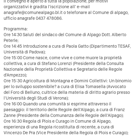
Il convegno è aperto a tutta la popolazione, per motivi
organizzativi è gradita l'iscrizione all' e-mail
anagrafe@comunealpago.bl.it o telefonare al Comune di alpago,
ufficio anagrafe 0437 478086.
Programma:
Ore 14:30 Saluti del sindaco del Comune di Alpago Dott. Alberto
Peterle;
Ore 14:45 Introduzione a cura di Paola Gatto (Dipartimento TESAF,
Università di Padova);
Ore 15:00 Come nasce, come vive e come muore la proprietà
collettiva, a cura di Stefano Lorenzi (Presidente della Consulta
Nazionale della Proprietà Collettiva e Segretario delle Regole
d'Ampezzo);
Ore 15:30 Agricoltura di Montagna e Domini Collettivi: Un binomio
per lo sviluppo sostenibile? a cura di Elisa Tomasella (Avvocato
del Foro di Belluno, cultrice della materia di diritto agrario presso
l'Università degli Studi di Verona);
Ore 16:00 Quando una comunità si esprime attraverso il
paesaggio: il territorio delle Regole dell'Alpago, a cura di Franz
Zanne (Presidente della Comunanza delle Regole dell'Alpago);
Ore 16:30 Regola di Plois e Curago in Comune di Alpago,
esperienza di una Regola ricostituita di recente, a cura di
Vincenzo De Pra (Vice Presidente della Regola di Plois e Curago);