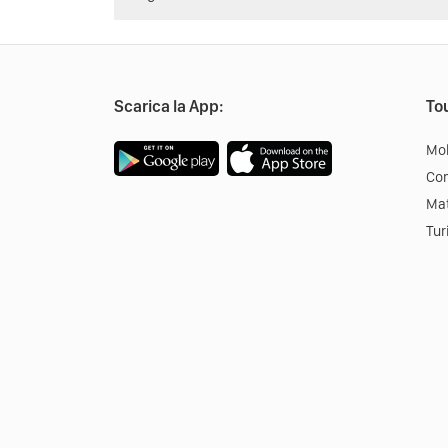
Scarica la App:
Tou
Mob
Co
Mat
Tur