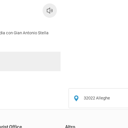
ndia con Gian Antonio Stella
32022
Alleghe
rist Office
Altro