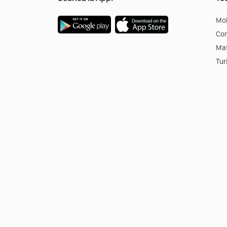
Mob
Co
Mat
Tur