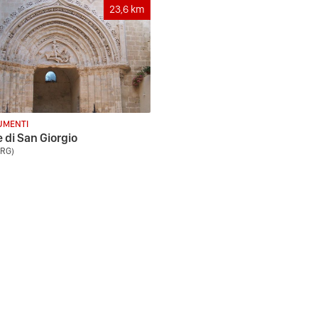
23,6
km
MENTI
e di San Giorgio
(RG)