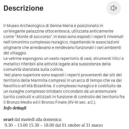
Descrizione
Il Museo Archeologico di Genna Maria è posizionato in
un’elegante palazzina ottocentesca, utilizzata anticamente
come "Monte di soccorso". In esso sono esposti i reperti rinvenuti
nell’omonimo complesso nuragico, rispettando le associazioni
originarie che arredavano e rendevano funzionali i vari ambienti
del villaggio.
Le vetrine espongono un vasto repertorio di vasi, strumenti litici e
metallici riferibili alle attività legate alla sussistenza della
comunità stanziata sulla collina.
Nel piano superiore sono esposti i reperti provenienti dai siti del
territorio della Marmilla compresi in un arco di tempo che va dal
Neolitico all’età Bizantina. Il complesso nuragico è costituito da
un nuraghe complesso trilobato circondato da un antemurale
turrito costruiti e utilizzati in funzione di controllo del territorio fra
il Bronzo Medio ed il Bronzo Finale (XV-XI sec. a.C.).
Info dettagli
orari
dal martedì alla domenica:
9.30 – 13.00 15.30 – 18.00 dal 01 ottobre al 31 marzo