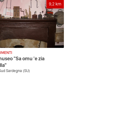
9,2
km
MENTI
useo "Sa omu 'e zia
la"
 Sud Sardegna (SU)