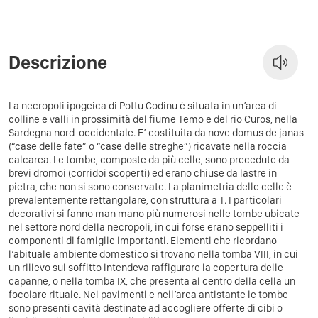
Descrizione
La necropoli ipogeica di Pottu Codinu è situata in un’area di
colline e valli in prossimità del fiume Temo e del rio Curos, nella
Sardegna nord-occidentale. E’ costituita da nove domus de janas
(“case delle fate” o “case delle streghe”) ricavate nella roccia
calcarea. Le tombe, composte da più celle, sono precedute da
brevi dromoi (corridoi scoperti) ed erano chiuse da lastre in
pietra, che non si sono conservate. La planimetria delle celle è
prevalentemente rettangolare, con struttura a T. I particolari
decorativi si fanno man mano più numerosi nelle tombe ubicate
nel settore nord della necropoli, in cui forse erano seppelliti i
componenti di famiglie importanti. Elementi che ricordano
l’abituale ambiente domestico si trovano nella tomba VIII, in cui
un rilievo sul soffitto intendeva raffigurare la copertura delle
capanne, o nella tomba IX, che presenta al centro della cella un
focolare rituale. Nei pavimenti e nell’area antistante le tombe
sono presenti cavità destinate ad accogliere offerte di cibi o