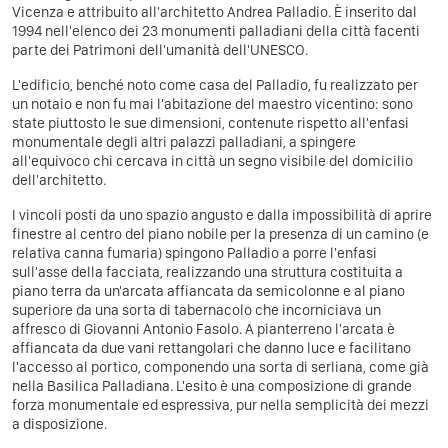
Vicenza e attribuito all'architetto Andrea Palladio. È inserito dal
1994 nell'elenco dei 23 monumenti palladiani della città facenti
parte dei Patrimoni dell'umanità dell'UNESCO.
L'edificio, benché noto come casa del Palladio, fu realizzato per
un notaio e non fu mai l'abitazione del maestro vicentino: sono
state piuttosto le sue dimensioni, contenute rispetto all'enfasi
monumentale degli altri palazzi palladiani, a spingere
all'equivoco chi cercava in città un segno visibile del domicilio
dell'architetto.
I vincoli posti da uno spazio angusto e dalla impossibilità di aprire
finestre al centro del piano nobile per la presenza di un camino (e
relativa canna fumaria) spingono Palladio a porre l'enfasi
sull'asse della facciata, realizzando una struttura costituita a
piano terra da un'arcata affiancata da semicolonne e al piano
superiore da una sorta di tabernacolo che incorniciava un
affresco di Giovanni Antonio Fasolo. A pianterreno l'arcata è
affiancata da due vani rettangolari che danno luce e facilitano
l'accesso al portico, componendo una sorta di serliana, come già
nella Basilica Palladiana. L'esito è una composizione di grande
forza monumentale ed espressiva, pur nella semplicità dei mezzi
a disposizione.