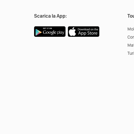
Scarica la App:
Tou
Mob
Co
Mat
Tur