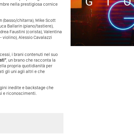
tembre nella prestigiosa cornice
(basso/chitarra), Mike Scott
uca Ballarin (piano/tastiere),
ndrea Faustini (corista), Valentina
- violino), Alessio Cavalazzi
cessi, i brani contenuti nel suo
sti”
, un brano che racconta la
lla propria quotidianità per
i gli uni agli altri e che
agini inedite e backstage che
si e riconoscimenti.