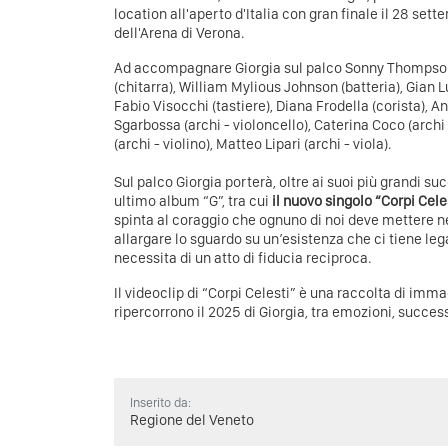
location all'aperto d'Italia con gran finale il 28 set
dell'Arena di Verona.
Ad accompagnare Giorgia sul palco Sonny Thompson 
(chitarra), William Mylious Johnson (batteria), Gian L
Fabio Visocchi (tastiere), Diana Frodella (corista), A
Sgarbossa (archi - violoncello), Caterina Coco (archi 
(archi - violino), Matteo Lipari (archi - viola).
Sul palco Giorgia porterà, oltre ai suoi più grandi suc
ultimo album “G”, tra cui
il nuovo singolo “Corpi Cele
spinta al coraggio che ognuno di noi deve mettere ne
allargare lo sguardo su un’esistenza che ci tiene legat
necessita di un atto di fiducia reciproca.
Il videoclip di “Corpi Celesti” è una raccolta di imm
ripercorrono il 2025 di Giorgia, tra emozioni, succes
Inserito da:
Regione del Veneto