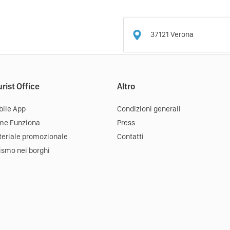
37121
Verona
rist Office
Altro
ile App
Condizioni generali
me Funziona
Press
eriale promozionale
Contatti
ismo nei borghi