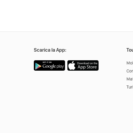
Scarica la App:
Tou
Mob
Co
Mat
Tur