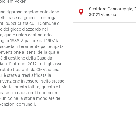
old 'em Poker.
Sestriere Cannareggio, 
d una rigorosa regolamentazione
30121
Venezia
delle case da gioco - in deroga
nti pubblici, tra cui il Comune di
io del gioco d'azzardo nel
a, quale unico destinatario
uglio 1936. A partire dal 1997 la
, società interamente partecipata
onvenzione ai sensi della quale
tà di gestione della Casa da
ata 1º ottobre 2012, tutti gli asset
o state trasferiti da CMV ad una
è stata altresì affidata la
onvenzione in essere. Nello stesso
alta, presto fallita; questo è il
casinò a causa del bilancio in
o unico nella storia mondiale dei
vvenzioni comunali.