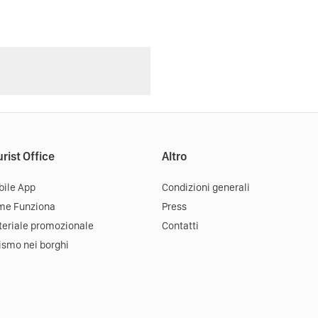
rist Office
Altro
ile App
Condizioni generali
me Funziona
Press
eriale promozionale
Contatti
ismo nei borghi