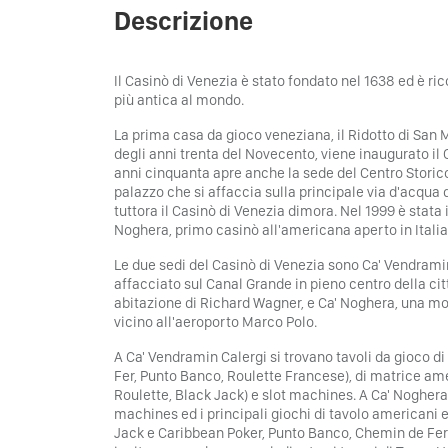
Descrizione
Il Casinò di Venezia è stato fondato nel 1638 ed è r
più antica al mondo.
La prima casa da gioco veneziana, il Ridotto di San M
degli anni trenta del Novecento, viene inaugurato il 
anni cinquanta apre anche la sede del Centro Storic
palazzo che si affaccia sulla principale via d'acqua 
tuttora il Casinò di Venezia dimora. Nel 1999 è stata
Noghera, primo casinò all'americana aperto in Italia
Le due sedi del Casinò di Venezia sono Ca' Vendrami
affacciato sul Canal Grande in pieno centro della cit
abitazione di Richard Wagner, e Ca' Noghera, una mod
vicino all'aeroporto Marco Polo.
A Ca' Vendramin Calergi si trovano tavoli da gioco d
Fer, Punto Banco, Roulette Francese), di matrice am
Roulette, Black Jack) e slot machines. A Ca' Noghera
machines ed i principali giochi di tavolo americani e
Jack e Caribbean Poker, Punto Banco, Chemin de Fer 