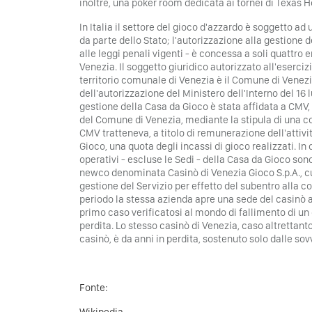
inoltre, una poker room dedicata ai tornei di Texas H
In Italia il settore del gioco d'azzardo è soggetto a
da parte dello Stato; l'autorizzazione alla gestione 
alle leggi penali vigenti - è concessa a soli quattro e
Venezia. Il soggetto giuridico autorizzato all'eserciz
territorio comunale di Venezia è il Comune di Venezi
dell'autorizzazione del Ministero dell'Interno del 16 l
gestione della Casa da Gioco è stata affidata a CMV
del Comune di Venezia, mediante la stipula di una c
CMV tratteneva, a titolo di remunerazione dell'attivi
Gioco, una quota degli incassi di gioco realizzati. In d
operativi - escluse le Sedi - della Casa da Gioco son
newco denominata Casinò di Venezia Gioco S.p.A., cui 
gestione del Servizio per effetto del subentro alla c
periodo la stessa azienda apre una sede del casinò a M
primo caso verificatosi al mondo di fallimento di un 
perdita. Lo stesso casinò di Venezia, caso altrettant
casinò, è da anni in perdita, sostenuto solo dalle so
Fonte: