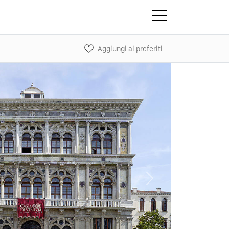
Aggiungi ai preferiti
Next