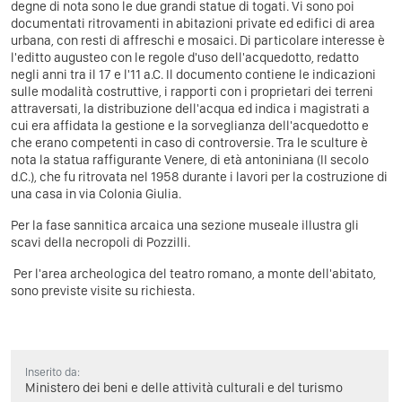
degne di nota sono le due grandi statue di togati. Vi sono poi
documentati ritrovamenti in abitazioni private ed edifici di area
urbana, con resti di affreschi e mosaici. Di particolare interesse è
l'editto augusteo con le regole d'uso dell'acquedotto, redatto
negli anni tra il 17 e l'11 a.C. Il documento contiene le indicazioni
sulle modalità costruttive, i rapporti con i proprietari dei terreni
attraversati, la distribuzione dell'acqua ed indica i magistrati a
cui era affidata la gestione e la sorveglianza dell'acquedotto e
che erano competenti in caso di controversie. Tra le sculture è
nota la statua raffigurante Venere, di età antoniniana (II secolo
d.C.), che fu ritrovata nel 1958 durante i lavori per la costruzione di
una casa in via Colonia Giulia.
Per la fase sannitica arcaica una sezione museale illustra gli
scavi della necropoli di Pozzilli.
Per l'area archeologica del teatro romano, a monte dell'abitato,
sono previste visite su richiesta.
Inserito da:
Ministero dei beni e delle attività culturali e del turismo