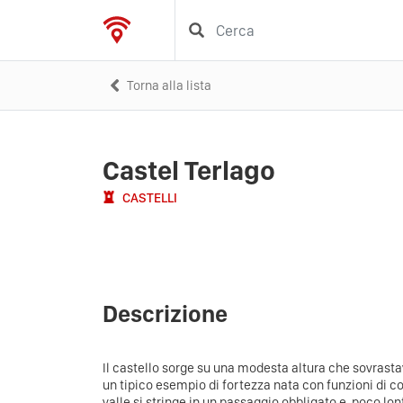
Torna alla lista
Castel Terlago
CASTELLI
Descrizione
Il castello sorge su una modesta altura che sovrasta
un tipico esempio di fortezza nata con funzioni di co
valle si stringe in un passaggio obbligato e, poco lon