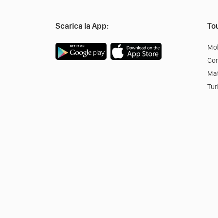
Scarica la App:
Tou
Mob
Co
Mat
Tur