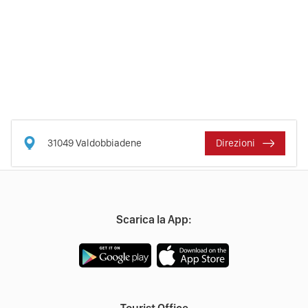
31049
Valdobbiadene
Direzioni
Scarica la App:
Tourist Office