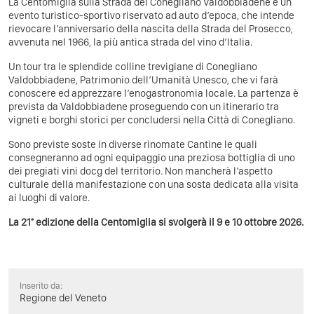
La Centomiglia sulla Strada del Conegliano Valdobbiadene è un
evento turistico-sportivo riservato ad auto d’epoca, che intende
rievocare l’anniversario della nascita della Strada del Prosecco,
avvenuta nel 1966, la più antica strada del vino d’Italia.
Un tour tra le splendide colline trevigiane di Conegliano
Valdobbiadene, Patrimonio dell’Umanità Unesco, che vi farà
conoscere ed apprezzare l’enogastronomia locale. La partenza è
prevista da Valdobbiadene proseguendo con un itinerario tra
vigneti e borghi storici per concludersi nella Città di Conegliano.
Sono previste soste in diverse rinomate Cantine le quali
consegneranno ad ogni equipaggio una preziosa bottiglia di uno
dei pregiati vini docg del territorio. Non mancherà l’aspetto
culturale della manifestazione con una sosta dedicata alla visita
ai luoghi di valore.
La 21° edizione della Centomiglia si svolgerà il 9 e 10 ottobre 2026.
Inserito da:
Regione del Veneto