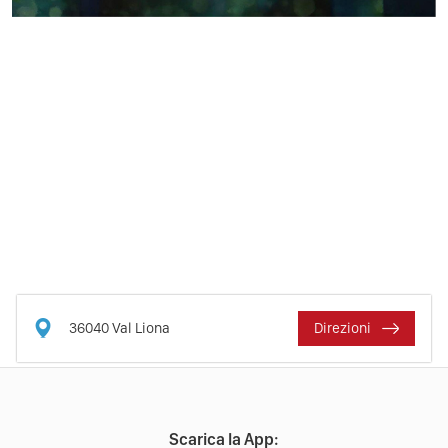
36040
Val Liona
Direzioni
Scarica la App: