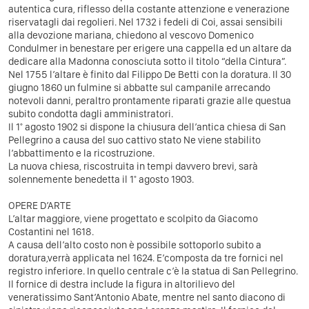
autentica cura, riflesso della costante attenzione e venerazione
riservatagli dai regolieri. Nel 1732 i fedeli di Coi, assai sensibili
alla devozione mariana, chiedono al vescovo Domenico
Condulmer in benestare per erigere una cappella ed un altare da
dedicare alla Madonna conosciuta sotto il titolo “della Cintura”.
Nel 1755 l’altare è finito dal Filippo De Betti con la doratura. Il 30
giugno 1860 un fulmine si abbatte sul campanile arrecando
notevoli danni, peraltro prontamente riparati grazie alle questua
subito condotta dagli amministratori.
Il 1° agosto 1902 si dispone la chiusura dell’antica chiesa di San
Pellegrino a causa del suo cattivo stato Ne viene stabilito
l’abbattimento e la ricostruzione.
La nuova chiesa, riscostruita in tempi davvero brevi, sarà
solennemente benedetta il 1° agosto 1903.
OPERE D’ARTE
L’altar maggiore, viene progettato e scolpito da Giacomo
Costantini nel 1618.
A causa dell’alto costo non è possibile sottoporlo subito a
doratura,verrà applicata nel 1624. E’composta da tre fornici nel
registro inferiore. In quello centrale c’è la statua di San Pellegrino.
Il fornice di destra include la figura in altorilievo del
veneratissimo Sant’Antonio Abate, mentre nel santo diacono di