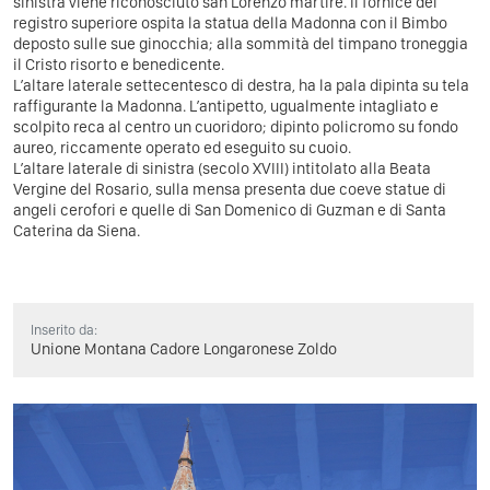
sinistra viene riconosciuto san Lorenzo martire. Il fornice del
registro superiore ospita la statua della Madonna con il Bimbo
deposto sulle sue ginocchia; alla sommità del timpano troneggia
il Cristo risorto e benedicente.
L’altare laterale settecentesco di destra, ha la pala dipinta su tela
raffigurante la Madonna. L’antipetto, ugualmente intagliato e
scolpito reca al centro un cuoridoro; dipinto policromo su fondo
aureo, riccamente operato ed eseguito su cuoio.
L’altare laterale di sinistra (secolo XVIII) intitolato alla Beata
Vergine del Rosario, sulla mensa presenta due coeve statue di
angeli cerofori e quelle di San Domenico di Guzman e di Santa
Caterina da Siena.
Inserito da:
Unione Montana Cadore Longaronese Zoldo