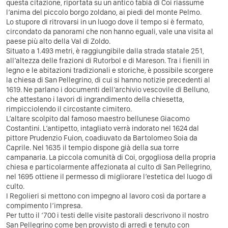
questa citazione, riportata su un antico tabià di Coi riassume
l’anima del piccolo borgo zoldano, ai piedi del monte Pelmo.
Lo stupore di ritrovarsi in un luogo dove il tempo si è fermato,
circondato da panorami che non hanno eguali, vale una visita al
paese più alto della Val di Zoldo.
Situato a 1.493 metri, è raggiungibile dalla strada statale 251,
all’altezza delle frazioni di Rutorbol e di Mareson. Tra i fienili in
legno e le abitazioni tradizionali e storiche, è possibile scorgere
la chiesa di San Pellegrino, di cui si hanno notizie precedenti al
1619. Ne parlano i documenti dell’archivio vescovile di Belluno,
che attestano i lavori di ingrandimento della chiesetta,
rimpicciolendo il circostante cimitero.
L’altare scolpito dal famoso maestro bellunese Giacomo
Costantini. L’antipetto, intagliato verrà indorato nel 1624 dal
pittore Prudenzio Fuion, coadiuvato da Bartolomeo Soia da
Caprile. Nel 1635 il tempio dispone già della sua torre
campanaria. La piccola comunità di Coi, orgogliosa della propria
chiesa e particolarmente affezionata al culto di San Pellegrino,
nel 1695 ottiene il permesso di migliorare l’estetica del luogo di
culto.
I Regolieri si mettono con impegno al lavoro così da portare a
compimento l’impresa.
Per tutto il ‘700 i testi delle visite pastorali descrivono il nostro
San Pellegrino come ben provvisto di arredi e tenuto con