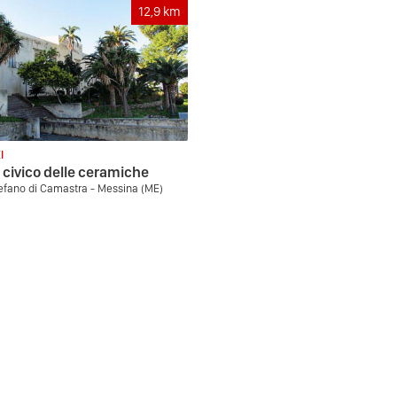
12,9
km
I
civico delle ceramiche
efano di Camastra - Messina (ME)