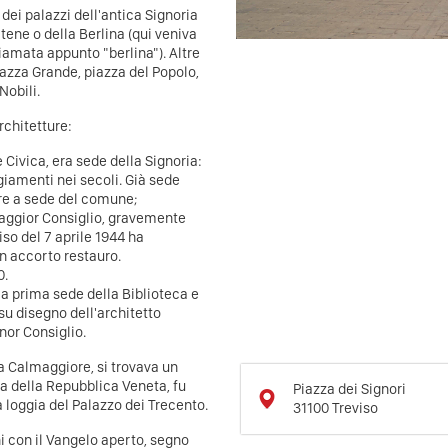
 dei palazzi dell'antica Signoria
ene o della Berlina (qui veniva
iamata appunto "berlina"). Altre
piazza Grande, piazza del Popolo,
Nobili.
rchitetture:
e Civica, era sede della Signoria:
giamenti nei secoli. Già sede
tare a sede del comune;
 Maggior Consiglio, gravemente
o del 7 aprile 1944 ha
un accorto restauro.
0.
la prima sede della Biblioteca e
su disegno dell'architetto
nor Consiglio.
ia Calmaggiore, si trovava un
a della Repubblica Veneta, fu
Piazza dei Signori
a loggia del Palazzo dei Trecento.
31100
Treviso
i con il Vangelo aperto, segno