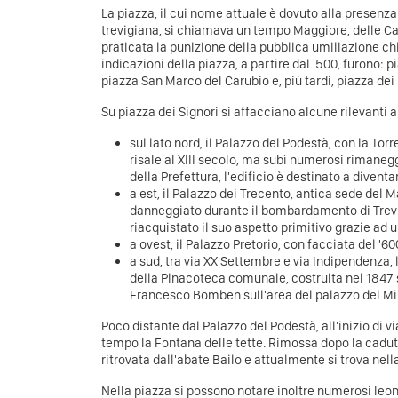
La piazza, il cui nome attuale è dovuto alla presenza
trevigiana, si chiamava un tempo Maggiore, delle Cat
praticata la punizione della pubblica umiliazione ch
indicazioni della piazza, a partire dal '500, furono: 
piazza San Marco del Carubio e, più tardi, piazza dei 
Su piazza dei Signori si affacciano alcune rilevanti a
sul lato nord, il Palazzo del Podestà, con la Torr
risale al XIII secolo, ma subì numerosi rimaneg
della Prefettura, l'edificio è destinato a diven
a est, il Palazzo dei Trecento, antica sede del
danneggiato durante il bombardamento di Trevis
riacquistato il suo aspetto primitivo grazie ad 
a ovest, il Palazzo Pretorio, con facciata del '60
a sud, tra via XX Settembre e via Indipendenza, 
della Pinacoteca comunale, costruita nel 1847 
Francesco Bomben sull'area del palazzo del Mi
Poco distante dal Palazzo del Podestà, all'inizio di v
tempo la Fontana delle tette. Rimossa dopo la cadut
ritrovata dall'abate Bailo e attualmente si trova nell
Nella piazza si possono notare inoltre numerosi leon