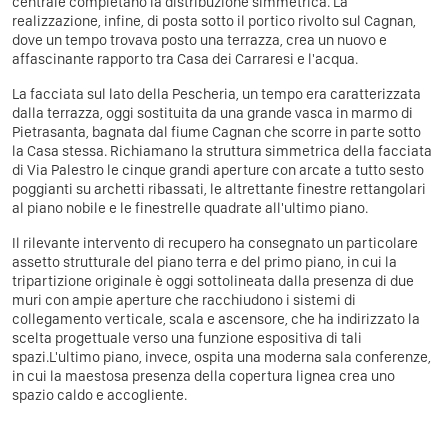
centrale completano la distribuzione simmetrica. La
realizzazione, infine, di posta sotto il portico rivolto sul Cagnan,
dove un tempo trovava posto una terrazza, crea un nuovo e
affascinante rapporto tra Casa dei Carraresi e l'acqua.
La facciata sul lato della Pescheria, un tempo era caratterizzata
dalla terrazza, oggi sostituita da una grande vasca in marmo di
Pietrasanta, bagnata dal fiume Cagnan che scorre in parte sotto
la Casa stessa. Richiamano la struttura simmetrica della facciata
di Via Palestro le cinque grandi aperture con arcate a tutto sesto
poggianti su archetti ribassati, le altrettante finestre rettangolari
al piano nobile e le finestrelle quadrate all'ultimo piano.
Il rilevante intervento di recupero ha consegnato un particolare
assetto strutturale del piano terra e del primo piano, in cui la
tripartizione originale è oggi sottolineata dalla presenza di due
muri con ampie aperture che racchiudono i sistemi di
collegamento verticale, scala e ascensore, che ha indirizzato la
scelta progettuale verso una funzione espositiva di tali
spazi.L'ultimo piano, invece, ospita una moderna sala conferenze,
in cui la maestosa presenza della copertura lignea crea uno
spazio caldo e accogliente.