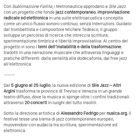
Con
Sublimazione Fallita
, i Metronautica approdano a
Sile Jazz
con un progetto che fonde
jazz contemporaneo
,
improvvisazione
radicale ed elettronica
in una suite elettroacustica concepita
come un unico flusso sonoro continuo, senza interruzioni. Guidato
dal trombettista e compositore Michele Tedesco, il gruppo
sviluppa un percorso di ricerca che intreccia scrittura,
sperimentazione timbrica e libertà improvvisativa. Al centro del
progetto vi sono i
temi dell’instabilità e della trasformazione
,
tradotti in una narrazione musicale che attraversa linguaggi e
pratiche differenti: dalla serialità alla dodecafonia, dal free jazz
all’elettronica.
------
Dal
5 giugno al 25 luglio
, la nuova edizione di
Sile Jazz – Altri
Argini
trasforma le province di Treviso e Venezia in un grande
teatro diffuso, dove la musica si spinge oltre i confini tradizionali
attraverso
20 concerti
in luoghi del tutto insoliti.
Sotto la direzione artistica di
Alessandro Fedrigo
per
nusica.org
, il
festival tesse una trama di jazz contemporaneo europeo,
muovendosi con audacia tra scrittura, sperimentazione ed
elettronica.