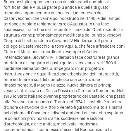
Buonconsiglio rappresenta uno dei più grandi complessi
fortificati delle Alpi. La parte più antica è quella di gusto
romanico, rappresentata dal nucleo duecentesco del
Castelvecchio (che venne poi ricostruito nel 1440) e dell'ampio
torrione circolare (chiamato torre d'Augusto). In una fase
successiva, tra la fine del Trecento e l'inizio del Quattrocento, la
struttura venne profondamente modificata dai principi vescovi
Giorgio di Liechtenstein e Giovanni IV Hinderbach. Il primo
collegò al Castelvecchio la torre Aquila, che fece affrescare con il
Ciclo dei Mesi, uno straordinario esempio di Gotico
Internazionale. Giovanni IV Hiderbach fece costruire la grande
merlatura e il loggiato di gusto gotico-veneziano. Nel 1500 il
cardinale Bernardo Clesio, impegnato in un progetto di
ristrutturazione e riqualificazione urbanistica dell'intera città,
fece edificare a sud del complesso una costruzione
rinascimentale, il Magno Palazzo, nuova dimora di principi
vescovi, affrescata da Dosso Dossi e da Girolamo Romanino. Nel
1918 lo Stato italiano divenne proprietario del Castello, che passò
alla Provincia autonoma di Trento nel 1974. Il castello è maniero
d'Onore dell'Ordine di Vittorio Veneto figurando in alto a sinistra
nel diploma di Cavaliere. I diversi ambienti del castello ospitano
le collezioni provinciali d'arte, suddivise nelle sezioni
d'archeologia, d'arte antica, medievale, moderna e
contemporanea. Il complesso stesso del Buonconsiglio ha