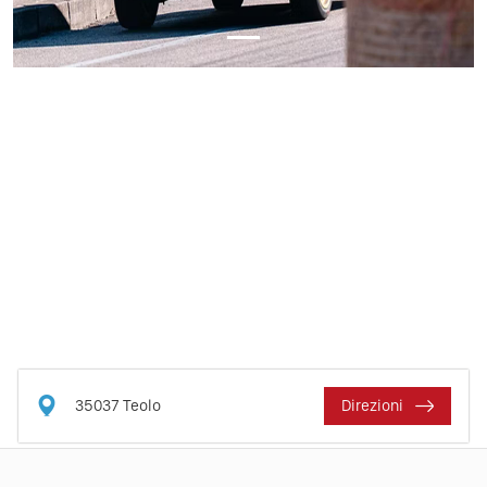
35037
Teolo
Direzioni