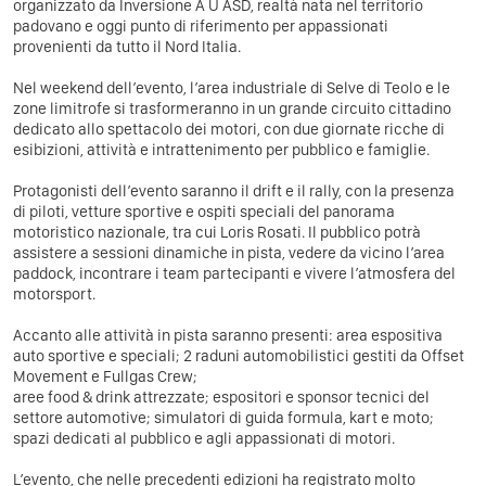
organizzato da Inversione A U ASD, realtà nata nel territorio
padovano e oggi punto di riferimento per appassionati
provenienti da tutto il Nord Italia.
Nel weekend dell’evento, l’area industriale di Selve di Teolo e le
zone limitrofe si trasformeranno in un grande circuito cittadino
dedicato allo spettacolo dei motori, con due giornate ricche di
esibizioni, attività e intrattenimento per pubblico e famiglie.
Protagonisti dell’evento saranno il drift e il rally, con la presenza
di piloti, vetture sportive e ospiti speciali del panorama
motoristico nazionale, tra cui Loris Rosati. Il pubblico potrà
assistere a sessioni dinamiche in pista, vedere da vicino l’area
paddock, incontrare i team partecipanti e vivere l’atmosfera del
motorsport.
Accanto alle attività in pista saranno presenti: area espositiva
auto sportive e speciali; 2 raduni automobilistici gestiti da Offset
Movement e Fullgas Crew;
aree food & drink attrezzate; espositori e sponsor tecnici del
settore automotive; simulatori di guida formula, kart e moto;
spazi dedicati al pubblico e agli appassionati di motori.
L’evento, che nelle precedenti edizioni ha registrato molto