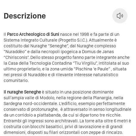
Descrizione
Il
Parco Archeologico di Suni
nasce nel 1998 e fa parte di un
Sistema Integrato Culturale (Progetto S.I.C.). Attualmente è
costituito dal Nuraghe “Seneghe”, dal Nuraghe complesso
“Nuraddèo” e dalla necropoli ipogeica a Domus de Janas
“Chirisconis”. Dello stesso progetto fanno parte integrante anche
la Casa della Tecnologia Contadina “Tiu Virgiliu”, intitolata al suo
ultimo proprietario, e la zona umida “Pischina ‘e Paule” , situata
nei pressi di Nuraddèo e di rilevante interesse naturalistico
comunitario.
Il nuraghe Seneghe
è situato in una posizione dominante
sull'ampia valle di Modolo, nella regione della Planargia, nella
Sardegna nord-occidentale. L'edificio, esempio perfettamente
conservato di protonuraghe, è attraversato in senso longitudinale
da un corridoio a piattabanda, da cui si dipartono tre nicchie.
Entrambi gli ingressi sono architravati. La torre alta oltre 6 metri è
costruita con blocchi basaltici, privi di lavorazione e di grandi
dimensioni, disposti su filari orizzontali con zeppe di rincalzo.