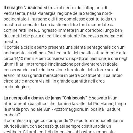
Il nuraghe Nuraddeo
si trova al centro dell'altopiano di
Pedrasenta, nella Planargia, regione della Sardegna nord-
occidentale. Il nuraghe è di tipo complesso costituito da un
mastio circondato da un bastione di tre torri raccordate da
cortine rettilinee. L'ingresso immette in un corridoio lungo ben
due metri che porta al cortile antistante l’accesso principale al
mastio.
Il cortile a cielo aperto presenta una pianta pentagonale con un
andamento curvilineo. Particolarità del mastio, attualmente alto
circa 14,10 metri e ben conservato rispetto al bastione, è che negli
ultimi filari interrompe l'inclinazione per diventare verticale
conservando parte della sezione terminale della torre su cui
erano infissi i grandi mensoloni in pietra costituenti il ballatoio
circolare e ancora visibili in grande quantità nell’area
archeologica.
La necropoli a domus de janas “Chirisconis”
è scavata in un
affioramento basaltico che domina la valle del Riu Mannu, lungo
la strada provinciale Suni-Pozzomaggiore, in località “Badu ‘e
crabolu”.
Il complesso ipogeico comprende 12 sepolture monocellulari e
pluricellulari, con accesso quasi sempre costituito da un
vestibolo. Gli ambienti, di dimensioni abbastanza modeste,