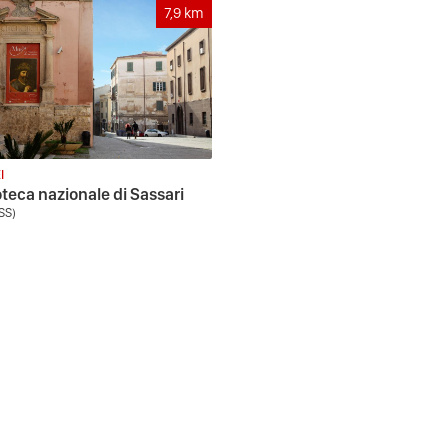
7,9
km
I
teca nazionale di Sassari
SS)