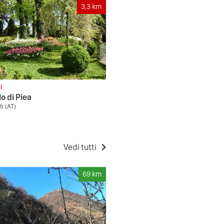
3,3
km
I
o di Piea
ti (AT)
Vedi tutti
69
km