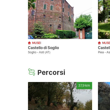
MUSEI
MUSE
Castello di Soglio
Castell
Soglio - Asti (AT)
Piea - As
Percorsi
37,9
km