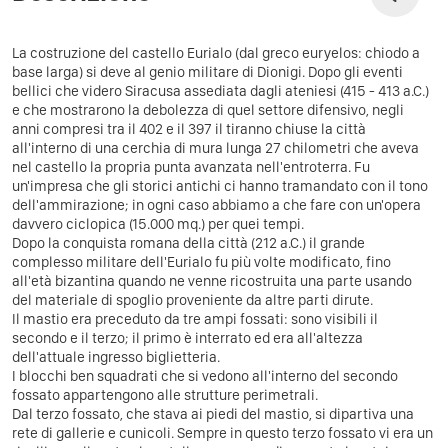
La costruzione del castello Eurialo (dal greco euryelos: chiodo a
base larga) si deve al genio militare di Dionigi. Dopo gli eventi
bellici che videro Siracusa assediata dagli ateniesi (415 - 413 a.C.)
e che mostrarono la debolezza di quel settore difensivo, negli
anni compresi tra il 402 e il 397 il tiranno chiuse la città
all'interno di una cerchia di mura lunga 27 chilometri che aveva
nel castello la propria punta avanzata nell'entroterra. Fu
un'impresa che gli storici antichi ci hanno tramandato con il tono
dell'ammirazione; in ogni caso abbiamo a che fare con un'opera
davvero ciclopica (15.000 mq.) per quei tempi.
Dopo la conquista romana della città (212 a.C.) il grande
complesso militare dell'Eurialo fu più volte modificato, fino
all'età bizantina quando ne venne ricostruita una parte usando
del materiale di spoglio proveniente da altre parti dirute.
Il mastio era preceduto da tre ampi fossati: sono visibili il
secondo e il terzo; il primo è interrato ed era all'altezza
dell'attuale ingresso biglietteria.
I blocchi ben squadrati che si vedono all'interno del secondo
fossato appartengono alle strutture perimetrali.
Dal terzo fossato, che stava ai piedi del mastio, si dipartiva una
rete di gallerie e cunicoli. Sempre in questo terzo fossato vi era un