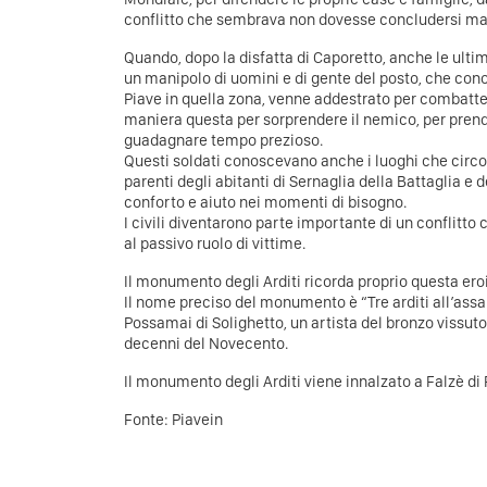
conflitto che sembrava non dovesse concludersi ma
Quando, dopo la disfatta di Caporetto, anche le ul
un manipolo di uomini e di gente del posto, che con
Piave in quella zona, venne addestrato per combatt
maniera questa per sorprendere il nemico, per prende
guadagnare tempo prezioso.
Questi soldati conoscevano anche i luoghi che circo
parenti degli abitanti di Sernaglia della Battaglia e 
conforto e aiuto nei momenti di bisogno.
I civili diventarono parte importante di un conflitto c
al passivo ruolo di vittime.
Il monumento degli Arditi ricorda proprio questa ero
Il nome preciso del monumento è “Tre arditi all’assa
Possamai di Solighetto, un artista del bronzo vissuto
decenni del Novecento.
Il monumento degli Arditi viene innalzato a Falzè di P
Fonte:
Piavein