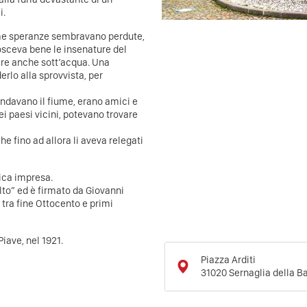
i.
time speranze sembravano perdute,
osceva bene le insenature del
ere anche sott’acqua. Una
rlo alla sprovvista, per
ndavano il fiume, erano amici e
dei paesi vicini, potevano trovare
he fino ad allora li aveva relegati
ica impresa.
lto” ed è firmato da Giovanni
 tra fine Ottocento e primi
iave, nel 1921.
Piazza Arditi
31020
Sernaglia della Ba