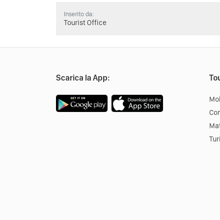
Inserito da:
Tourist Office
Scarica la App:
Tou
Mob
Co
Mat
Tur