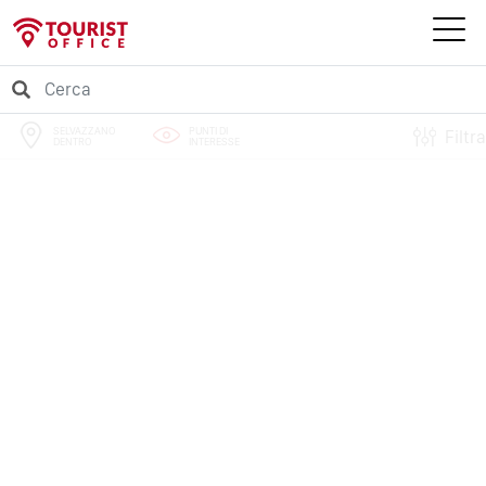
SELVAZZANO
PUNTI DI
Filtra
DENTRO
INTERESSE
PERCORSI
EVENTI