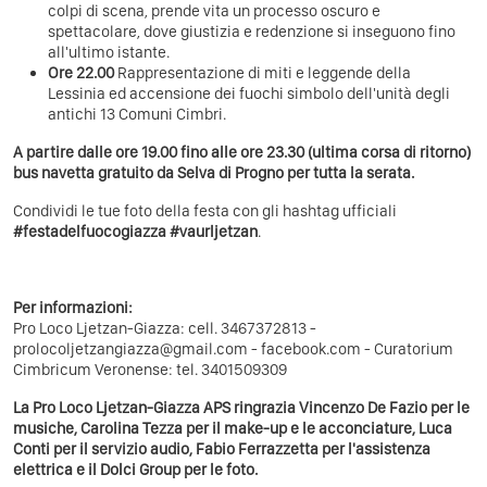
colpi di scena, prende vita un processo oscuro e
spettacolare, dove giustizia e redenzione si inseguono fino
all'ultimo istante.
Ore 22.00
Rappresentazione di miti e leggende della
Lessinia ed accensione dei fuochi simbolo dell'unità degli
antichi 13 Comuni Cimbri.
A partire dalle ore 19.00 fino alle ore 23.30 (ultima corsa di ritorno)
bus navetta gratuito da Selva di Progno per tutta la serata.
Condividi le tue foto della festa con gli hashtag ufficiali
#festadelfuocogiazza #vaurljetzan
.
Per informazioni:
Pro Loco Ljetzan-Giazza: cell. 3467372813 -
prolocoljetzangiazza@gmail.com - facebook.com - Curatorium
Cimbricum Veronense: tel. 3401509309
La Pro Loco Ljetzan-Giazza APS ringrazia Vincenzo De Fazio per le
musiche, Carolina Tezza per il make-up e le acconciature, Luca
Conti per il servizio audio, Fabio Ferrazzetta per l'assistenza
elettrica e il Dolci Group per le foto.