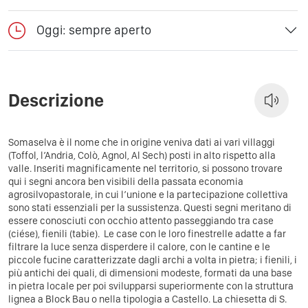
Oggi: sempre aperto
Descrizione
Somaselva è il nome che in origine veniva dati ai vari villaggi
(Toffol, l’Andria, Colò, Agnol, Al Sech) posti in alto rispetto alla
valle. Inseriti magnificamente nel territorio, si possono trovare
qui i segni ancora ben visibili della passata economia
agrosilvopastorale, in cui l’unione e la partecipazione collettiva
sono stati essenziali per la sussistenza. Questi segni meritano di
essere conosciuti con occhio attento passeggiando tra case
(ciése), fienili (tabie).
Le case con le loro finestrelle adatte a far
filtrare la luce senza disperdere il calore, con le cantine e le
piccole fucine caratterizzate dagli archi a volta in pietra; i fienili, i
più antichi dei quali, di dimensioni modeste, formati da una base
in pietra locale per poi svilupparsi superiormente con la struttura
lignea a Block Bau o nella tipologia a Castello. La chiesetta di S.