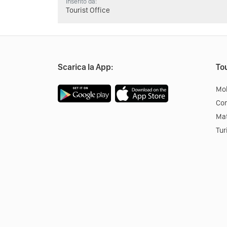
Inserito da:
Tourist Office
Scarica la App:
Tou
Mob
Co
Mat
Tur