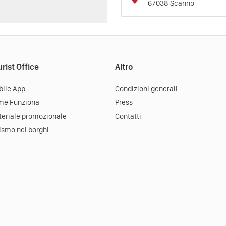
67038
Scanno
rist Office
Altro
ile App
Condizioni generali
me Funziona
Press
eriale promozionale
Contatti
ismo nei borghi