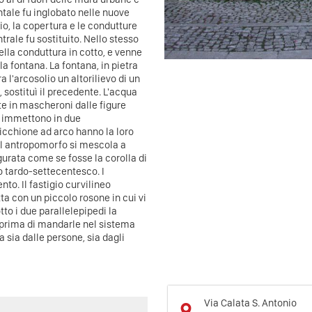
ale fu inglobato nelle nuove
o, la copertura e le condutture
rale fu sostituito. Nello stesso
ella conduttura in cotto, e venne
la fontana. La fontana, in pietra
 l'arcosolio un altorilievo di un
sostituì il precedente. L'acqua
te in mascheroni dalle figure
la immettono in due
nicchione ad arco hanno la loro
 il antropomorfo si mescola a
gurata come se fosse la corolla di
 tardo-settecentesco. I
o. Il fastigio curvilineo
etta con un piccolo rosone in cui vi
to i due parallelepipedi la
 prima di mandarle nel sistema
a sia dalle persone, sia dagli
Via Calata S. Antonio