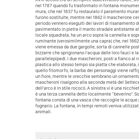
nel 1787 quando fu trasformato in fontana monument
mura, che nel 1837 fu restaurato il paramento murari
furono sostituite, mentre nel 1862 il mascherone cent
periodo vennero eseguiti dei lavori di risanamento d
pavimentato in pietra il manto stradale antistante al
locale squadrata, ha un arco sopra la cannella e sopra
ruminante (verosimilmente una capra) che, nel 1862, 
viene emessa da due gargolle, sorta di cannelle pos
bizzarre che sprigionano l'acqua dalle loro fauci e 
parallelepipedi. I due mascheroni, posti a fianco al 
plastica allo stesso tempo sia piatta che elaborata,
quello fitomorfo, la barba dei personaggi viene raffi
un fiore, mentre le orecchie sembrano un ornamento
mascheroni risalgono alla seconda metà del Settecent
dell'arco è in stile rococò. A sinistra vi è una nicchi
è una terza cannella detto localmente "beverino". Sot
fontana consta di una vasca che raccoglie le acque
fognario. La fontana, in tempi remoti veniva utilizzat
animali.