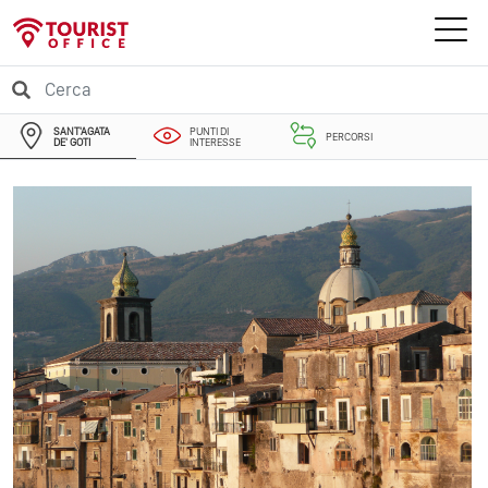
SANT'AGATA
PUNTI DI
PERCORSI
DE' GOTI
INTERESSE
EVENTI