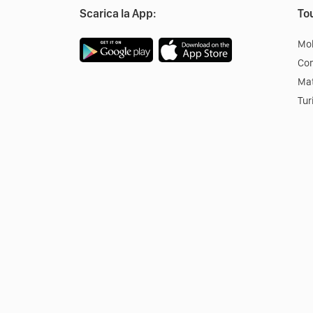
Scarica la App:
Tou
Mob
Co
Mat
Tur