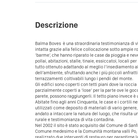
Descrizione
Balma Boves è una straordinaria testimonianza di v
intatta grazie alla felice collocazione sotto ampie r
‘barme’, che hanno riparato le case da pioggia e 
pollai, abitazioni, stalle, tinaie, essiccatoi, locali p
tutto ottenuto adattando al meglio l’insediamento 
dell’ambiente, sfruttando anche i più piccoli anfratt
terrazzamenti coltivabili lungo i pendii del monte.
Gli edifici sono coperti con tetti piani dove la roccia
parzialmente coperti a ‘lose’ per la parte ove le go
parete, possono raggiungerli. Il tetto piano invece è 
Abitate fino agli anni Cinquanta, le case e i cortili 
utilizzati come deposito di materiali di vario gener
andato a intaccare la natura del luogo, che risulta u
rurale e testimonianza di vita contadina.
Nel 2002 il sito è stato acquisito dal Comune di Sanf
Comune medesimo e la Comunità montana valli Po, B
realizzato due interventi di restauro per garantirne 