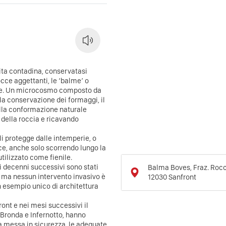
ita contadina, conservatasi
occe aggettanti, le ‘balme’ o
neve. Un microcosmo composto da
er la conservazione dei formaggi, il
alla conformazione naturale
i della roccia e ricavando
 li protegge dalle intemperie, o
cce, anche solo scorrendo lungo la
utilizzato come fienile.
nei decenni successivi sono stati
Balma Boves, Fraz. Rocc
e, ma nessun intervento invasivo è
12030
Sanfront
n esempio unico di architettura
ront e nei mesi successivi il
ronda e Infernotto, hanno
la messa in sicurezza, le adeguate