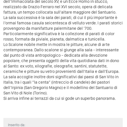
dell’Immacolata del secolo XV, e un Ecce Homo in stucco,
realizzato da Orazio Ferraro nel XVI secolo, opera di delicata
fattura, un tempo collocata sull'altare maggiore del Santuario.
La sala successiva è la sala dei parati, di cui il più importante è
l’ormai famosa casula seicentesca di velluto verde. I parati storici
provengono da manifatture palermitane del '700.
Particolarmente significativa è la collezione di parati di color
rosso, formata da piviale, pianeta, dalmatica e tunicella.
Lo Scalone nobile mette in mostra le pitture, alcune di arte
contemporanea. Dallo scalone si giunge alla sala - interessante
dal punto di vista antropologico - dedicata alla devozione
popolare, che presenta oggetti della vita quotidiana dati in dono
al Santo: ex voto, xilografie, oleografie, santini, statutette,
ceramiche e pitture su vetro provenienti dall'Italia e dall'Europa.
La sala accoglie inoltre doni significativi dai paesi di San Vito in
Italia, tra i quali ”la centa” (intreccio di candele) dei pastori
dell’Irpinia (San Gregorio Magno) e il modellino del Santuario di
San Vito di Nole (Torino).
Si arriva infine ai terrazzi da cui si gode un superbo panorama.
Inserito da: