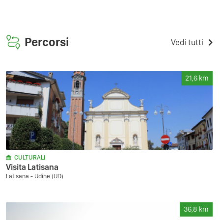
Percorsi
Vedi tutti
21,6
km
CULTURALI
Visita Latisana
Latisana - Udine (UD)
36,8
km