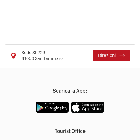
Sede SP229
Direzioni
81050
San Tammaro
Scarica la App:
Tourist Office