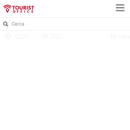
SAN PIETRO
PUNTI DI
Filtra
DI FELETTO
INTERESSE
PERCORSI
EVENTI