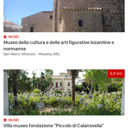
MUSEI
Museo della cultura e delle arti figurative bizantine e
normanne
San Marco d'Alunzio - Messina (ME)
6,8
km
MUSEI
Villa museo fondazione "Piccolo di Calanovella"