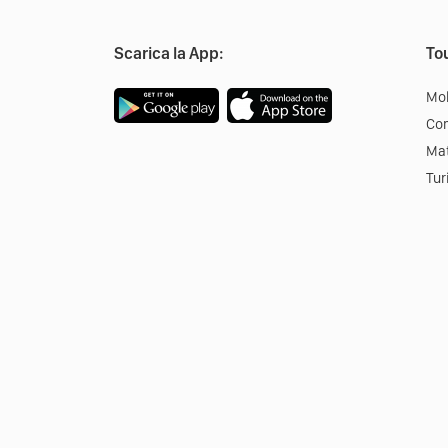
Scarica la App:
Tou
Mob
Co
Mat
Tur